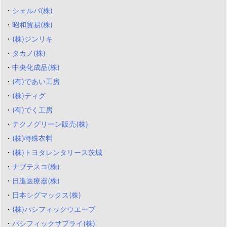
・
シェルパ(株)
・
昭和貿易(株)
・
(株)ジンリキ
・
タカノ(株)
・
中央化成品(株)
・
(有)であい工房
・
(株)ティグ
・
(有)でく工房
・
テクノグリーン販売(株)
・
(株)特殊衣料
・
(株)トヨタレンタリース茨城
・
ナブテスコ(株)
・
日進医療器(株)
・
日本シグマックス(株)
・
(株)パシフィックウエーブ
・
パシフィックサプライ(株)