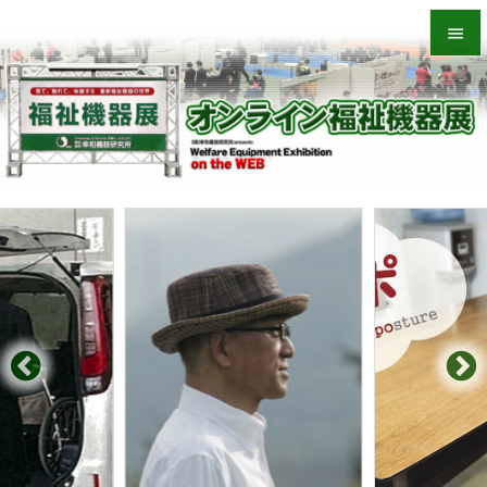


メニュ

サイド

前へ

次へ

検索