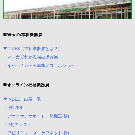
■What’s福祉機器展
▼INDEX（福祉機器展とは？）
・マンガでわかる福祉機器展
・
イバライガー＋幸和／コラボショー
■オンライン福祉機器展
▼INDEX（出展一覧）
・
(株)766
・
アサヒケアサポート／旭機工(株)
・
(株)アシスト
・
アビリティーズ・ケアネット(株)