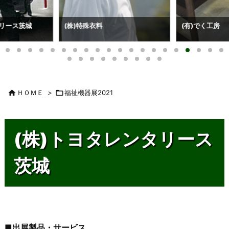
(有)でく工房
テクノグリーン販

ＨＯＭＥ
>

福祉機器展2021
(株)トヨタレンタリース
茨城
■出展製品・サービス