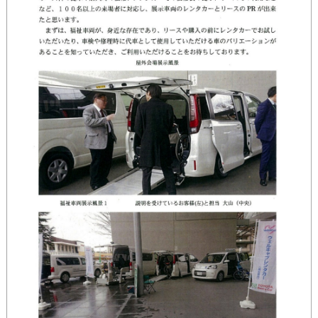
城：
福
祉
機
器
展
報
告
2.
企
業
デ
ー
タ