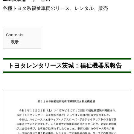
各種トヨタ系福祉車両のリース、レンタル、販売
Contents
1.
ト
トヨタレンタリース茨城：福祉機器展報告
ヨ
タ
レ
ン
タ
リ
ー
ス
茨